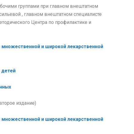
абочими группами при главном внештатном
асильевой , главном внештатном специалисте
етодического Центра по профилактике и
с множественной и широкой лекарственной
 детей
анных
(второе издание)
с множественной и широкой лекарственной